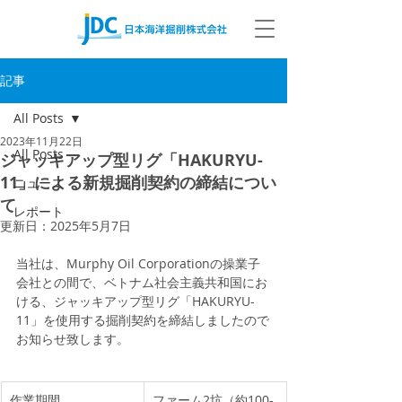
記事
All Posts
2023年11月22日
All Posts
ジャッキアップ型リグ「HAKURYU-
11」による新規掘削契約の締結につい
ニュース
て
レポート
更新日：
2025年5月7日
当社は、
Murphy Oil Corporation
の操業子
会社との間で、ベトナム社会主義共和国にお
ける、ジャッキアップ型リグ
「HAKURYU-
11」を使用する掘削契約を締結しましたので
お知らせ致します。
​作業期間
ファーム2坑（約100-