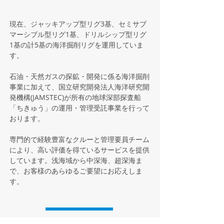
現在、ジャッキアップ型リグ3基、セミサブ
マーシブル型リグ1基、ドリルシップ型リグ
1基の計5基の海洋掘削リグを運用していま
す。
石油・天然ガスの探鉱・開発に係る海洋掘削
事業に加えて、国立研究開発法人海洋研究開
発機構(JAMSTEC)が所有の地球深部探査船
「ちきゅう」の運用・管理受託事業を行って
おります。
専門的で経験豊富なクルーと管理要員チーム
により、高い評価を得ているサービスを提供
しています。浅海域から中深海、超深海ま
で、お客様のあらゆるご要望にお応えしま
す。