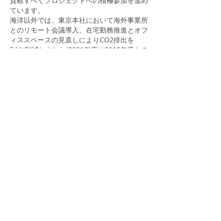
貢献すべくプロジェクトへの積極参加を進め
ています。
海洋以外では、東京本社において海外事業所
とのリモート会議導入、在宅勤務推進とオフ
ィススペースの見直しによりCO2排出を
54％削減しました(2021年度は2018年度との
比較。通勤費・航空運賃・オフィス電気代の
削減量から算出）。
2013年より東京本社ではエコキャップ運動
に取り組んでいます。回収したペットボトル
キャップは新興国の医療支援にあてられてい
ます。2024年６月27日現在までの累積で、
63,520個を回収し、ワクチン相当で79人分
（800個で１本分）、累計CO2削減量
465.32kgとなっております。
〒108-6318
東京都港区三田3-5-27
住友不動産東京三田サウスタワー18F
（旧：住友不動産三田ツインビル西館）