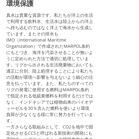
環境保護
真水は貴重な資源です。私たちが洋上の生活
で利用する飲料水、生活水は陸上からの洋上
へ持ち込むのではなく洋上で海水から生成し
ています。またその排水も
IMO（International Maritime
Organization）で作成されたMARPOL条約
にもとづき、海洋を汚染させることが無いよ
うに定められた方法で適切に処理していま
す。リグから出される生活廃棄物においても
適正に分別、陸上処理することにより私たち
の活動が環境へ影響を与えないよう細心の注
意を払っています。また、私たちのすべての
リグの発電に使用する燃料はMARPOL条約
で指定される低硫黄燃料を利用するだけでは
なく、インドネシアでは植物由来のバイオデ
ィーゼルを30％含んだ燃料を使いより環境
負荷が少なくなる様に常に努力を行っていま
す。
一方さらなる取組みとして、CO2を地中で固
定化させるCCSと呼ばれる新技術の開発にも