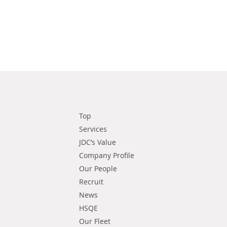
Top
Services
JDC’s Value
Company Profile
Our People
Recruit
News
HSQE
Our Fleet