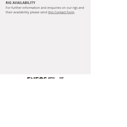
RIG AVAILABILITY
For further information and enquiries on our rigs and
their availability please send
this Contact Form
.