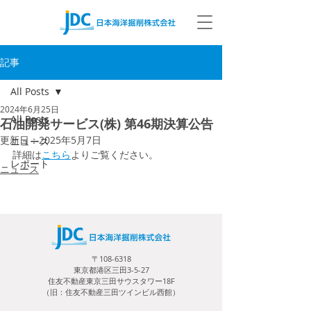
記事
All Posts
2024年6月25日
All Posts
石油開発サービス(株) 第46期決算公告
更新日：
2025年5月7日
ニュース
詳細は
こちら
よりご覧ください。
レポート
ニュース
〒108-6318
東京都港区三田3-5-27
住友不動産東京三田サウスタワー18F
（旧：住友不動産三田ツインビル西館）