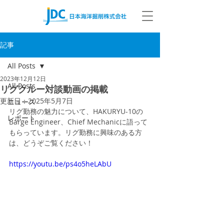
記事
All Posts
2023年12月12日
All Posts
リグクルー対談動画の掲載
更新日：
2025年5月7日
ニュース
リグ勤務の魅力について、HAKURYU-10の
レポート
Barge Engineer、Chief Mechanicに語って
もらっています。リグ勤務に興味のある方
は、どうぞご覧ください！
https://youtu.be/ps4o5heLAbU